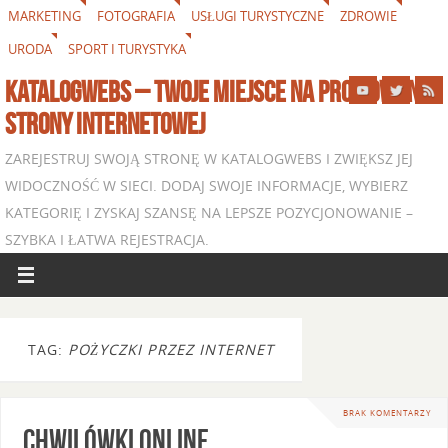
MARKETING
FOTOGRAFIA
USŁUGI TURYSTYCZNE
ZDROWIE
URODA
SPORT I TURYSTYKA
KATALOGWEBS – TWOJE MIEJSCE NA PROMOWANIE
STRONY INTERNETOWEJ
ZAREJESTRUJ SWOJĄ STRONĘ W KATALOGWEBS I ZWIĘKSZ JEJ
WIDOCZNOŚĆ W SIECI. DODAJ SWOJE INFORMACJE, WYBIERZ
KATEGORIĘ I ZYSKAJ SZANSĘ NA LEPSZE POZYCJONOWANIE –
SZYBKA I ŁATWA REJESTRACJA.
TAG:
POŻYCZKI PRZEZ INTERNET
BRAK KOMENTARZY
Chwilówki online