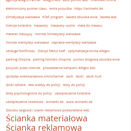
elektroniczny pomiar czasu
extra pozyczka
https://wcmarkt.de
klimatyzacja warszawa
KSeF program
laweta zduńska wola
laweta łask
licencje kolarskie
masażery
masażery ręczne
mata do masażu
materac masujący
montaż klimatyzacji warszawa
montaż wentylacji warszawa
naprawa wentylacji warszawa
obsługa fotofiniszu
Odczyt faktur ksef
optymalizacja konta Allegro
parking chopina
parking lotnisko chopina
pomoc drogowa zduńska wola
pożyczki przez internet
prowadzenie kampanii Allegro Ads
sprzedaż wielokanałowa omnichannel
słoik
słoiki
słoiki hurt
słoiki szklane
test wiedzy do policji
testy do policji
testy psychologiczne do policji
ubezpieczenie kolarskie
ubezpieczenie rowerowe
wcmarkt.de
www.wcmarkt.de
{Stoisko targowe| ścianki reklamowe podświetlane led}
Ścianka materiałowa
Ścianka reklamowa