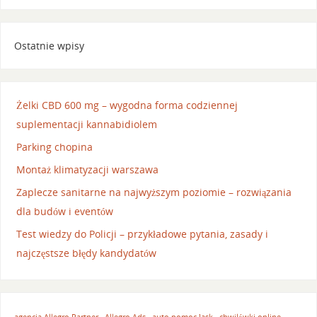
Ostatnie wpisy
Żelki CBD 600 mg – wygodna forma codziennej
suplementacji kannabidiolem
Parking chopina
Montaż klimatyzacji warszawa
Zaplecze sanitarne na najwyższym poziomie – rozwiązania
dla budów i eventów
Test wiedzy do Policji – przykładowe pytania, zasady i
najczęstsze błędy kandydatów
agencja Allegro Partner
Allegro Ads
auto pomoc łask
chwilówki online