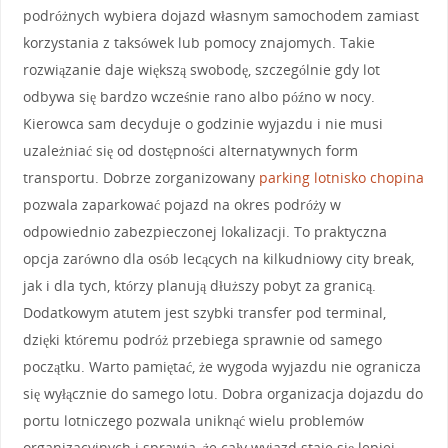
podróżnych wybiera dojazd własnym samochodem zamiast
korzystania z taksówek lub pomocy znajomych. Takie
rozwiązanie daje większą swobodę, szczególnie gdy lot
odbywa się bardzo wcześnie rano albo późno w nocy.
Kierowca sam decyduje o godzinie wyjazdu i nie musi
uzależniać się od dostępności alternatywnych form
transportu. Dobrze zorganizowany
parking lotnisko chopina
pozwala zaparkować pojazd na okres podróży w
odpowiednio zabezpieczonej lokalizacji. To praktyczna
opcja zarówno dla osób lecących na kilkudniowy city break,
jak i dla tych, którzy planują dłuższy pobyt za granicą.
Dodatkowym atutem jest szybki transfer pod terminal,
dzięki któremu podróż przebiega sprawnie od samego
początku. Warto pamiętać, że wygoda wyjazdu nie ogranicza
się wyłącznie do samego lotu. Dobra organizacja dojazdu do
portu lotniczego pozwala uniknąć wielu problemów
organizacyjnych i sprawia, że cały wyjazd staje się lepiej