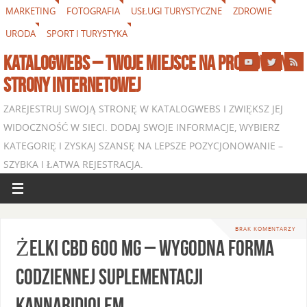
MARKETING
FOTOGRAFIA
USŁUGI TURYSTYCZNE
ZDROWIE
URODA
SPORT I TURYSTYKA
KATALOGWEBS – TWOJE MIEJSCE NA PROMOWANIE
STRONY INTERNETOWEJ
ZAREJESTRUJ SWOJĄ STRONĘ W KATALOGWEBS I ZWIĘKSZ JEJ
WIDOCZNOŚĆ W SIECI. DODAJ SWOJE INFORMACJE, WYBIERZ
KATEGORIĘ I ZYSKAJ SZANSĘ NA LEPSZE POZYCJONOWANIE –
SZYBKA I ŁATWA REJESTRACJA.
BRAK KOMENTARZY
Żelki CBD 600 mg – wygodna forma
codziennej suplementacji
kannabidiolem